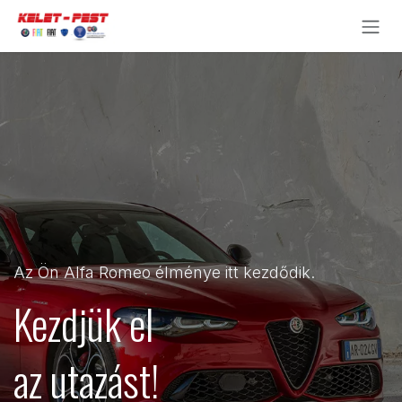
Kihagyás és továbblépés a tartalomhoz
Az Ön Alfa Romeo élménye itt kezdődik.
Kezdjük el
az utazást!