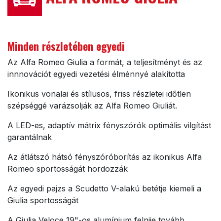
Minden részletében egyedi
Az Alfa Romeo Giulia a formát, a teljesítményt és az
innnovációt egyedi vezetési élménnyé alakította
Ikonikus vonalai és stílusos, friss részletei időtlen
szépséggé varázsolják az Alfa Romeo Giuliát.
A LED-es, adaptív mátrix fényszórók optimális vilgítást
garantálnak
Az átlátszó hátsó fényszóróborítás az ikonikus Alfa
Romeo sportosságát hordozzák
Az egyedi pajzs a Scudetto V-alakú betétje kiemeli a
Giulia sportosságát
A Giulia Veloce 19"-os alumínium felnije tovább