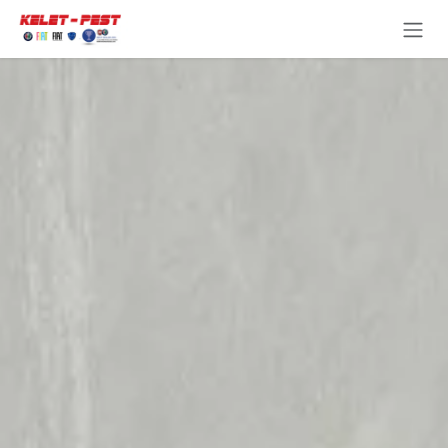
Kihagyás és továbblépés a tartalomhoz