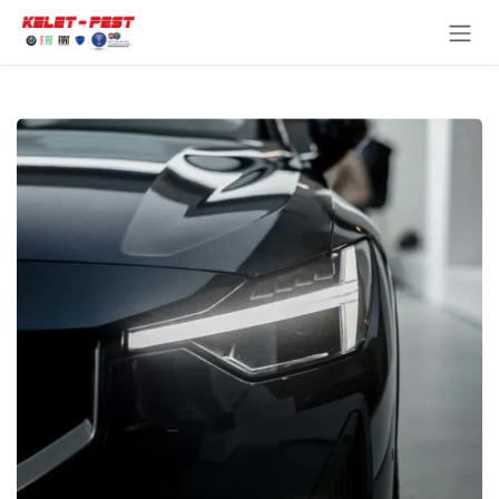
Kihagyás és továbblépés a tartalomhoz