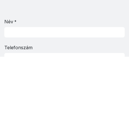
Név
*
Telefonszám
email cím
*
Tárgy
*
Üzenet
*