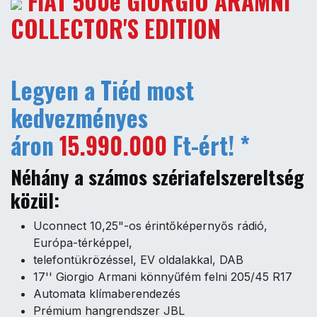
FIAT 500e GIORGIO ARAMNI
COLLECTOR'S EDITION
Legyen a Tiéd most
kedvezményes
áron
15.990.000
Ft-ért! *
Néhány a számos szériafelszereltség
közül:
Uconnect 10,25"-os érintőképernyős rádió,
Európa-térképpel,
telefontükrözéssel, EV oldalakkal, DAB
17'' Giorgio Armani könnyűfém felni 205/45 R17
Automata klímaberendezés
Prémium hangrendszer JBL