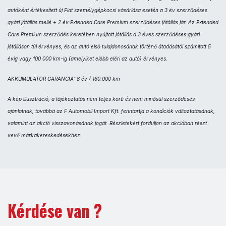
autóként értékesített új Fiat személygépkocsi vásárlása esetén a 3 év szerződéses
gyári jótállás mellé + 2 év Extended Care Premium szerződéses jótállás jár. Az Extended
Care Premium szerződés keretében nyújtott jótállás a 3 éves szerződéses gyári
jótálláson túl érvényes, és az autó első tulajdonosának történő átadásától számított 5
évig vagy 100 000 km-ig (amelyiket előbb eléri az autó) érvényes.
AKKUMULÁTOR GARANCIA: 8 év / 160.000 km
A kép illusztráció, a tájékoztatás nem teljes körű és nem minősül szerződéses
ajánlatnak, továbbá az F Automobil Import Kft. fenntartja a kondíciók változtatásának,
valamint az akció visszavonásának jogát. Részletekért forduljon az akcióban részt
vevő márkakereskedésekhez.
Kérdése van ?