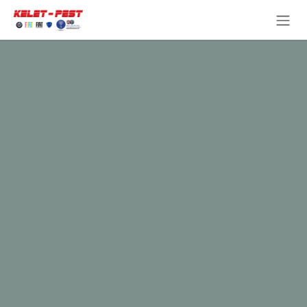
Kihagyás és továbblépés a tartalomhoz