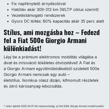
Fix napfénytető árnyékolóval
Hatótáv akár 309-312 km (WLTP ciklus szerint)
Vezetéstámogató rendszerek
Gyors DC töltés: 80% kapacitás akár 35 perc alatt
Stílus, ami mozgásba hoz – Fedezd
fel a Fiat 500e Giorgio Armani
különkiadást!
Lépj be a prémium elektromos mobilitás világába a
divat és innováció tökéletes ötvözetével! A Fiat és
a Giorgio Armani együttműködéséből született 500e
Giorgio Armani nemcsak egy autó –
életstílus. Ikonikus olasz dizájn, kifinomult részletek
és zéró károsanyag-kibocsátás.
* Jelen ajánlat 2025.04.01-től visszavonásig, új Fiat 500e Giorgio Armani modell esetén