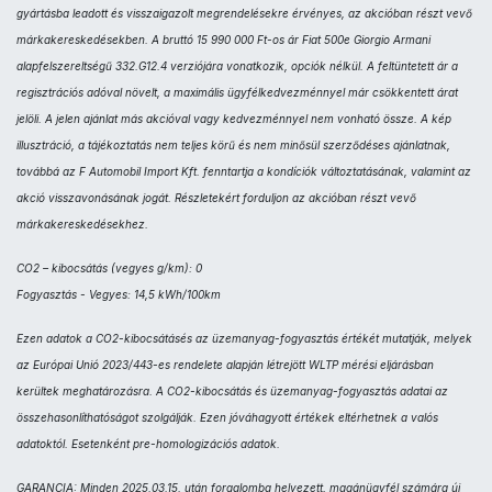
gyártásba leadott és visszaigazolt megrendelésekre érvényes, az akcióban részt vevő
márkakereskedésekben. A bruttó 15 990 000 Ft-os ár Fiat 500e Giorgio Armani
alapfelszereltségű 332.G12.4 verziójára vonatkozik, opciók nélkül. A feltüntetett ár a
regisztrációs adóval növelt, a maximális ügyfélkedvezménnyel már csökkentett árat
jelöli. A jelen ajánlat más akcióval vagy kedvezménnyel nem vonható össze. A kép
illusztráció, a tájékoztatás nem teljes körű és nem minősül szerződéses ajánlatnak,
továbbá az F Automobil Import Kft. fenntartja a kondíciók változtatásának, valamint az
akció visszavonásának jogát. Részletekért forduljon az akcióban részt vevő
márkakereskedésekhez.
CO2 – kibocsátás (vegyes g/km): 0
Fogyasztás - Vegyes: 14,5 kWh/100km
Ezen adatok a CO2-kibocsátásés az üzemanyag-fogyasztás értékét mutatják, melyek
az Európai Unió 2023/443-es rendelete alapján létrejött WLTP mérési eljárásban
kerültek meghatározásra. A CO2-kibocsátás és üzemanyag-fogyasztás adatai az
összehasonlíthatóságot szolgálják. Ezen jóváhagyott értékek eltérhetnek a valós
adatoktól. Esetenként pre-homologizációs adatok.
GARANCIA: Minden 2025.03.15. után forgalomba helyezett, magánügyfél számára új